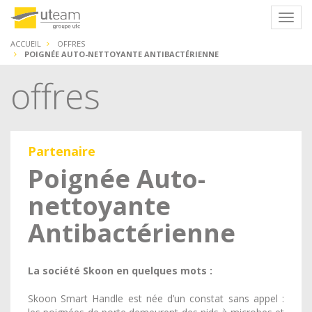
Panneau de gestion des cookies
Navig
ACCUEIL
OFFRES
POIGNÉE AUTO-NETTOYANTE ANTIBACTÉRIENNE
offres
Partenaire
Poignée Auto-
nettoyante
Antibactérienne
La société Skoon en quelques mots :
Skoon Smart Handle est née d’un constat sans appel :