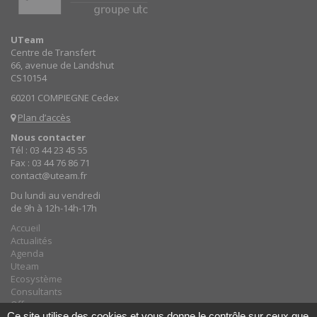
UTeam
Centre de Transfert
66, avenue de Landshut
CS10154
60201 COMPIEGNE Cedex
Plan d’accès
Nous contacter
Tél : 03 44 23 45 55
Fax : 03 44 76 86 71
contact@uteam.fr
Du lundi au vendredi
de 9h à 12h-14h-17h
Accueil
Actualités
Agenda
Uteam
Ecosystème
Consultants
Offres
Ce site utilise des cookies et vous donne le contrôle sur ceux que