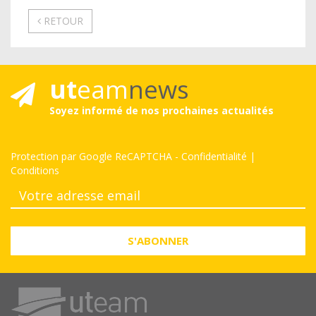
RETOUR
ut
eam
news
Soyez informé de nos prochaines actualités
Protection par Google ReCAPTCHA
-
Confidentialité
|
Conditions
S'ABONNER