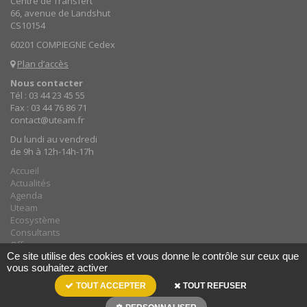
Centre de Transfert
66, avenue de Landshut
CS10154
60201 COMPIEGNE Cedex
Plan d’accès
Nous contacter
Tél : 03 44 23 45 55
Fax : 03 44 76 86 71
contact@uteam.fr
Du lundi au vendredi
de 9h à 12h-14h-17h
Accueil
Actualités
Agenda
Uteam
Ecosystème
Consultants
Offres
Ce site utilise des cookies et vous donne le contrôle sur ceux que
Contacts
vous souhaitez activer
TOUT ACCEPTER
TOUT REFUSER
uteam, votre partenaire pour la recherche et l’innovation © tous