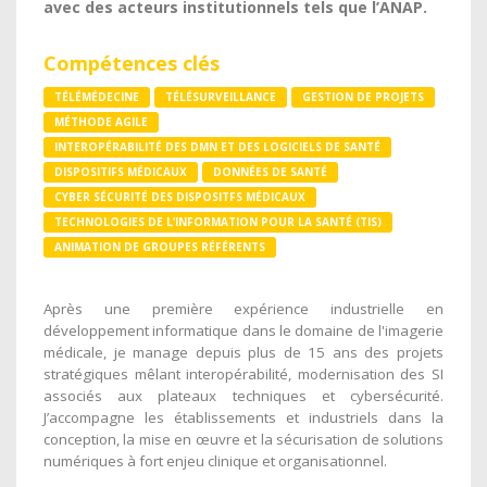
avec des acteurs institutionnels tels que l’ANAP.
Compétences clés
TÉLÉMÉDECINE
TÉLÉSURVEILLANCE
GESTION DE PROJETS
MÉTHODE AGILE
INTEROPÉRABILITÉ DES DMN ET DES LOGICIELS DE SANTÉ
DISPOSITIFS MÉDICAUX
DONNÉES DE SANTÉ
CYBER SÉCURITÉ DES DISPOSITFS MÉDICAUX
TECHNOLOGIES DE L’INFORMATION POUR LA SANTÉ (TIS)
ANIMATION DE GROUPES RÉFÉRENTS
Après une première expérience industrielle en
développement informatique dans le domaine de l'imagerie
médicale, je manage depuis plus de 15 ans des projets
stratégiques mêlant interopérabilité, modernisation des SI
associés aux plateaux techniques et cybersécurité.
J’accompagne les établissements et industriels dans la
conception, la mise en œuvre et la sécurisation de solutions
numériques à fort enjeu clinique et organisationnel.