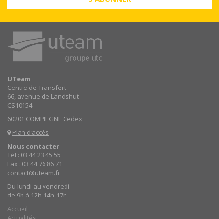
UTeam
Centre de Transfert
66, avenue de Landshut
CS10154
60201 COMPIEGNE Cedex
Plan d’accès
Nous contacter
Tél : 03 44 23 45 55
Fax : 03 44 76 86 71
contact@uteam.fr
Du lundi au vendredi
de 9h à 12h-14h-17h
Accueil
Actualités