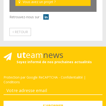
Vous avez un projet ?
Retrouvez-nous sur :
RETOUR
ut
eam
news
Soyez informé de nos prochaines actualités
Protection par Google ReCAPTCHA
-
Confidentialité
|
Conditions
S'ABONNER