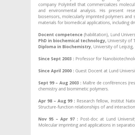
company PolyIntell that commercializes molecul
and environmental analysis. His present rese
biosensors, molecularly imprinted polymers and 
materials for biomedical applications, including d
Docent competence
(habilitation), Lund Univer
PhD in biochemical technology,
University of
Diploma in Biochemistry
, University of Leipzig
Since Sept 2003 :
Professor for Nanobiotechnolo
Since April 2000 :
Guest Docent at Lund Universi
Sept 99 – Aug 2003 :
Maître de conférences (resea
chemistry and biomimetic polymers.
Apr 98 – Aug 99 :
Research fellow, Institut Nat
Structure-function relationships of and interact
Nov 95 – Apr 97 :
Post-doc at Lund Universit
Molecular imprinting and applications in separatio