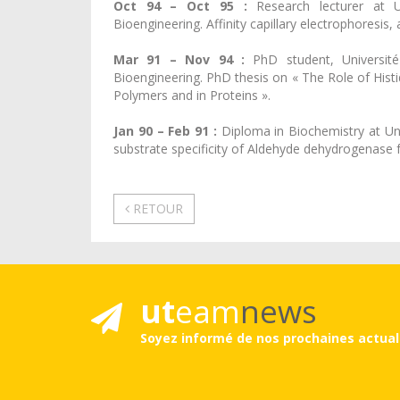
Oct 94 – Oct 95 :
Research lecturer at U
Bioengineering. Affinity capillary electrophoresis
Mar 91 – Nov 94 :
PhD student, Universit
Bioengineering. PhD thesis on « The Role of Histid
Polymers and in Proteins ».
Jan 90 – Feb 91 :
Diploma in Biochemistry at Univ
substrate specificity of Aldehyde dehydrogenase
RETOUR
ut
eam
news
Soyez informé de nos prochaines actual