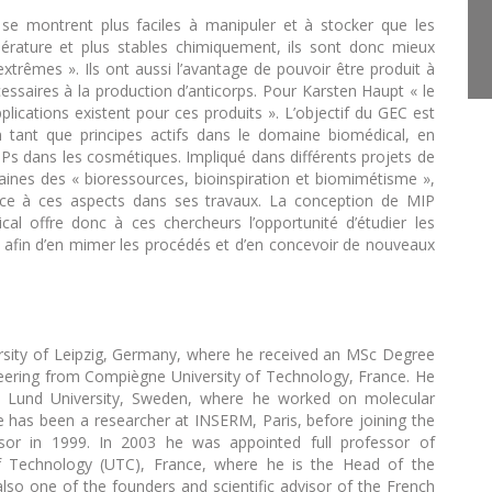
s se montrent plus faciles à manipuler et à stocker que les
pérature et plus stables chimiquement, ils sont donc mieux
xtrêmes ». Ils ont aussi l’avantage de pouvoir être produit à
ssaires à la production d’anticorps. Pour Karsten Haupt « le
ications existent pour ces produits ». L’objectif du GEC est
 en tant que principes actifs dans le domaine biomédical, en
IPs dans les cosmétiques. Impliqué dans différents projets de
nes des « bioressources, bioinspiration et biomimétisme »,
ace à ces aspects dans ses travaux. La conception de MIP
l offre donc à ces chercheurs l’opportunité d’étudier les
afin d’en mimer les procédés et d’en concevoir de nouveaux
rsity of Leipzig, Germany, where he received an MSc Degree
neering from Compiègne University of Technology, France. He
at Lund University, Sweden, where he worked on molecular
e has been a researcher at INSERM, Paris, before joining the
ssor in 1999. In 2003 he was appointed full professor of
f Technology (UTC), France, where he is the Head of the
also one of the founders and scientific advisor of the French