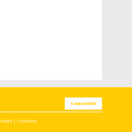
S'ABONNER
tialité
|
Conditions