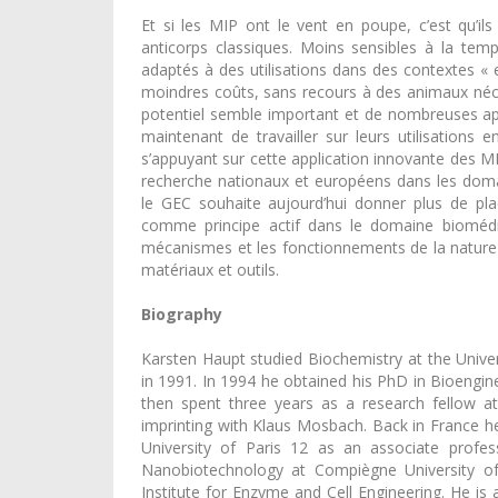
Et si les MIP ont le vent en poupe, c’est qu’il
anticorps classiques. Moins sensibles à la tem
adaptés à des utilisations dans des contextes « e
moindres coûts, sans recours à des animaux néce
potentiel semble important et de nombreuses appl
maintenant de travailler sur leurs utilisations
s’appuyant sur cette application innovante des M
recherche nationaux et européens dans les domai
le GEC souhaite aujourd’hui donner plus de pl
comme principe actif dans le domaine biomédica
mécanismes et les fonctionnements de la nature 
matériaux et outils.
Biography
Karsten Haupt studied Biochemistry at the Unive
in 1991. In 1994 he obtained his PhD in Bioengi
then spent three years as a research fellow 
imprinting with Klaus Mosbach. Back in France h
University of Paris 12 as an associate profe
Nanobiotechnology at Compiègne University o
Institute for Enzyme and Cell Engineering. He is 