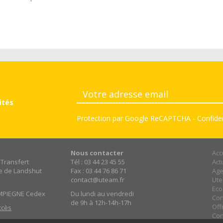
ités
Protection par Google ReCAPTCHA
-
Confiden
Nous contacter
Acc
 Transfert
Tél : 03 44 23 45 55
Act
e de Landshut
Fax : 03 44 76 86 71
Ag
contact@uteam.fr
Ut
Eco
MPIEGNE Cedex
Du lundi au vendredi
Con
de 9h à 12h-14h-17h
Off
ccès
Con