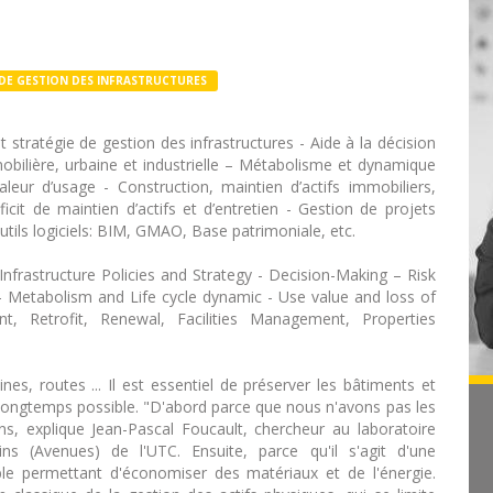
 DE GESTION DES INFRASTRUCTURES
t stratégie de gestion des infrastructures - Aide à la décision
obilière, urbaine et industrielle – Métabolisme et dynamique
leur d’usage - Construction, maintien d’actifs immobiliers,
icit de maintien d’actifs et d’entretien - Gestion de projets
utils logiciels: BIM, GMAO, Base patrimoniale, etc.
frastructure Policies and Strategy - Decision-Making – Risk
 Metabolism and Life cycle dynamic - Use value and loss of
, Retrofit, Renewal, Facilities Management, Properties
ines, routes ... Il est essentiel de préserver les bâtiments et
s longtemps possible. "D'abord parce que nous n'avons pas les
s, explique Jean-Pascal Foucault, chercheur au laboratoire
ns (Avenues) de l'UTC. Ensuite, parce qu'il s'agit d'une
e permettant d'économiser des matériaux et de l'énergie.