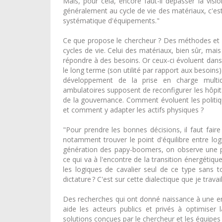
Mais, pour cela, encore faut-il dépasser la visio
généralement au cycle de vie des matériaux, c'e
systématique d'équipements."
Ce que propose le chercheur ? Des méthodes et de
cycles de vie. Celui des matériaux, bien sûr, mai
répondre à des besoins. Or ceux-ci évoluent dans 
le long terme (son utilité par rapport aux besoins
développement de la prise en charge multidi
ambulatoires supposent de reconfigurer les hôpita
de la gouvernance. Comment évoluent les politi
et comment y adapter les actifs physiques ?
"Pour prendre les bonnes décisions, il faut faire
notamment trouver le point d'équilibre entre logiq
génération des papy-boomers, on observe une pr
ce qui va à l'encontre de la transition énergétiq
les logiques de cavalier seul de ce type sans t
dictature ? C'est sur cette dialectique que je travai
Des recherches qui ont donné naissance à une en
aide les acteurs publics et privés à optimiser 
solutions conçues par le chercheur et les équipes 