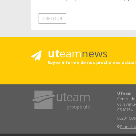
RETOUR
ut
eam
news
Soyez informé de nos prochaines actual
UTeam
Centre de
66, avenu
CS10154
60201 CO
Plan d’a