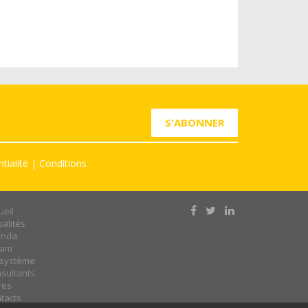
S'ABONNER
tialité
|
Conditions
ueil
ualités
enda
eam
système
sultants
res
tacts