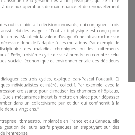
n classique de la gestion des actifs physiques, qui se limite
st-à-dire aux opérations de maintenance et de renouvellement
s outils d'aide à la décision innovants, qui conjuguent trois
s aussi celui des usages : "Tout actif physique est conçu pour
le temps. Maintenir la valeur d'usage d'une infrastructure sur
) nécessite donc de l'adapter à ces mutations. Par exemple, le
sciplinaire des maladies chroniques ou les traitements
ux." Enfin, troisième cycle de vie à prendre en compte : celui
ques sociale, économique et environnementale des décideurs
 dialoguer ces trois cycles, explique Jean-Pascal Foucault. Et
ues individualistes et intérêt collectif. Par exemple, avec la
ession croissante pour climatiser les chambres d'hôpitaux,
ue. Quels mécanismes incitatifs mettre en place pour dépasser
omber dans un collectivisme pur et dur qui confinerait à la
lle depuis vingt ans."
treprise : tbmaestro. Implantée en France et au Canada, elle
la gestion de leurs actifs physiques en s'appuyant sur des
de l'entreprise.