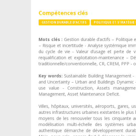
Compétences clés
GESTION DURABLE D’ACTIFS
POLITIQUE ET STRATÉGIE
Mots clés :
Gestion durable d’actifs – Politique e
– Risque et incertitude - Analyse systémique imm
du cycle de vie - Valeur d’usage et perte de va
requalification et exploitation-maintenance – Déf
traditionnelle/conventionnelle, CR, CREM, PPP - o
Key words:
Sustainable Building Management - In
and Uncertainty – Urban and Buildings Dynamic -
use value - Construction, Assets management
Management, Asset Maintenance Deficit.
Villes, hôpitaux, universités, aéroports, gares, us
autres infrastructures urbaines existantes le plu
moyens de les renouveler tous les cinquante an
modélisation multi-échelle des systèmes urbai
authentique démarche de développement durabl