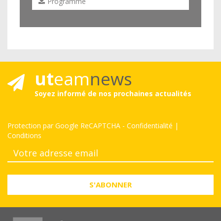
Programme
ut
eam
news
Soyez informé de nos prochaines actualités
Protection par Google ReCAPTCHA
-
Confidentialité
|
Conditions
S'ABONNER