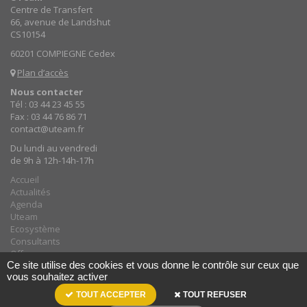
Centre de Transfert
66, avenue de Landshut
CS10154
60201 COMPIEGNE Cedex
Plan d’accès
Nous contacter
Tél : 03 44 23 45 55
Fax : 03 44 76 86 71
contact@uteam.fr
Du lundi au vendredi
de 9h à 12h-14h-17h
Accueil
Actualités
Agenda
Uteam
Ecosystème
Consultants
Offres
Ce site utilise des cookies et vous donne le contrôle sur ceux que
Contacts
vous souhaitez activer
TOUT ACCEPTER
TOUT REFUSER