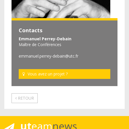
Contacts
Emmanuel Perrey-Debain
Maître de Conférences
emmanuel.perrey-debain@utc.fr
Vous avez un projet ?
RETOUR
ut
eam
news