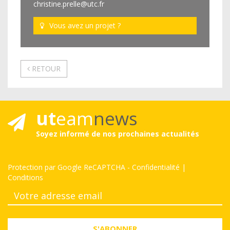
christine.prelle@utc.fr
Vous avez un projet ?
RETOUR
ut
eam
news
Soyez informé de nos prochaines actualités
Protection par Google ReCAPTCHA
-
Confidentialité
|
Conditions
S'ABONNER