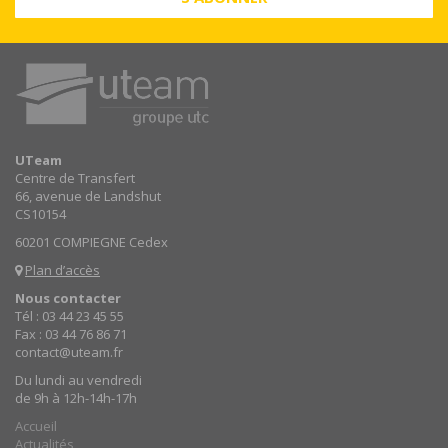
UTeam
Centre de Transfert
66, avenue de Landshut
CS10154
60201 COMPIEGNE Cedex
Plan d’accès
Nous contacter
Tél : 03 44 23 45 55
Fax : 03 44 76 86 71
contact@uteam.fr
Du lundi au vendredi
de 9h à 12h-14h-17h
Accueil
Actualités