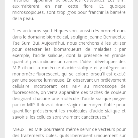
eux,n'altèrent en rien cette flore. Et, quoique
microscopiques, sont trop gros pour franchir la barrière
de la peau.
"Les anticorps synthétiques sont aussi très prometteurs
dans le domaine biomédical, souligne Jeanne Bernadette
Tse Sum Bui. Aujourd'hui, nous cherchons à les utiliser
pour détecter les biomarqueurs de maladies : par
exemple, l'acide sialique, dont la présence en grande
quantité peut indiquer un cancer. L'idée : développer des
MIP ciblant la molécule d'acide sialique et y intégrer un
monomère fluorescent, qui se colore lorsqu'il est excité
par une source lumineuse. En observant un prélèvement
cellulaire incorporant ces MIP au microscope de
fluorescence, on verra apparaître des taches de couleur
désignant chacune une molécule d'acide sialique piégée
par un MIP. Il devrait donc s'agir d'un moyen fiable pour
quantifier précisément les molécules d'acide sialique et
savoir si les cellules sont vraiment cancéreuses."
Mieux : les MIP pourraient même servir de vecteurs pour
des traitements ciblés, qu'ils libéreraient uniquement sur