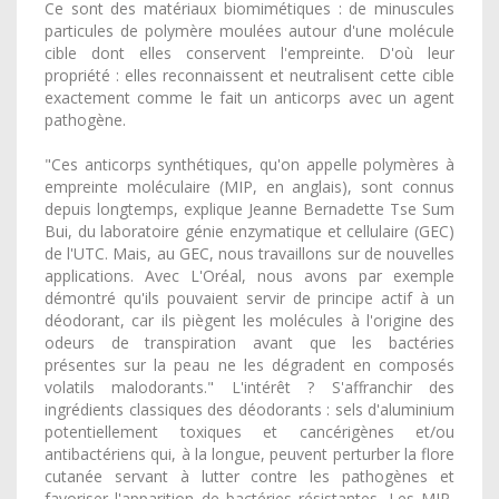
Ce sont des matériaux biomimétiques : de minuscules
particules de polymère moulées autour d'une molécule
cible dont elles conservent l'empreinte. D'où leur
propriété : elles reconnaissent et neutralisent cette cible
exactement comme le fait un anticorps avec un agent
pathogène.
"Ces anticorps synthétiques, qu'on appelle polymères à
empreinte moléculaire (MIP, en anglais), sont connus
depuis longtemps, explique Jeanne Bernadette Tse Sum
Bui, du laboratoire génie enzymatique et cellulaire (GEC)
de l'UTC. Mais, au GEC, nous travaillons sur de nouvelles
applications. Avec L'Oréal, nous avons par exemple
démontré qu'ils pouvaient servir de principe actif à un
déodorant, car ils piègent les molécules à l'origine des
odeurs de transpiration avant que les bactéries
présentes sur la peau ne les dégradent en composés
volatils malodorants." L'intérêt ? S'affranchir des
ingrédients classiques des déodorants : sels d'aluminium
potentiellement toxiques et cancérigènes et/ou
antibactériens qui, à la longue, peuvent perturber la flore
cutanée servant à lutter contre les pathogènes et
favoriser l'apparition de bactéries résistantes. Les MIP,