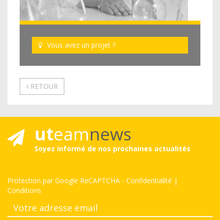
Vous avez un projet ?
RETOUR
ut
eam
news
Soyez informé de nos prochaines actualités
Protection par Google ReCAPTCHA
-
Confidentialité
|
Conditions