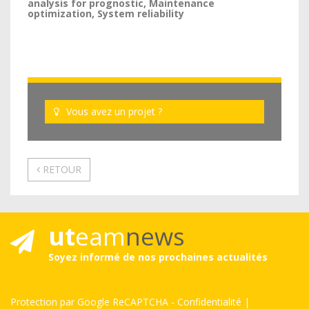
analysis for prognostic, Maintenance
optimization, System reliability
Vous avez un projet ?
RETOUR
ut
eam
news
Soyez informé de nos prochaines actualités
Protection par Google ReCAPTCHA
-
Confidentialité
|