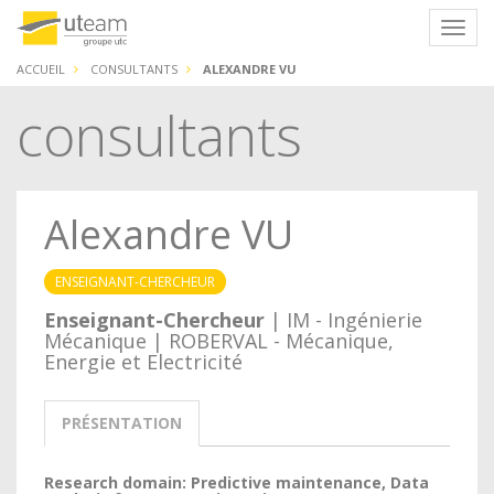
Panneau de gestion des cookies
Navig
ACCUEIL
CONSULTANTS
ALEXANDRE VU
consultants
Alexandre VU
ENSEIGNANT-CHERCHEUR
Enseignant-Chercheur
| IM - Ingénierie
Mécanique | ROBERVAL - Mécanique,
Energie et Electricité
PRÉSENTATION
Research domain: Predictive maintenance, Data